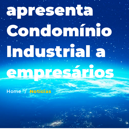
apresenta
Condomínio
Industrial a
empresários
Home
/
Notícias