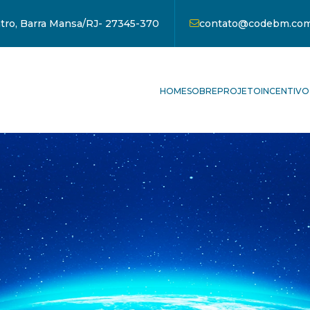
ntro, Barra Mansa/RJ- 27345-370
contato@codebm.com
HOME
SOBRE
PROJETO
INCENTIVO